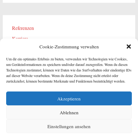
Referenzen
Karriere
Cookie-Zustimmung verwalten
Kontakt
Impressum
Um dir ein optimales Erlebnis zu bieten, verwenden wir Technologien wie Cookies,
um Geräteinformationen zu speichern und/oder darauf zuzugreifen. Wenn du diesen
Datenschutzerklärung
Technologien zustimmst, können wir Daten wie das Surfverhalten oder eindeutige IDs
auf dieser Website verarbeiten. Wenn du deine Zustimmung nicht erteilst oder
Cookie-Richtlinie (EU)
zurückziehst, können bestimmte Merkmale und Funktionen beeinträchtigt werden.
AGB
Akzeptieren
Ablehnen
Copyright © 2026
Heizung Lüftung Sanitär – Haustechnik Roßdorf GmbH
Einstellungen ansehen
Darmstadt Rhein-Main
. Alle Rechte vorbehalten. Theme:
Radiate
von